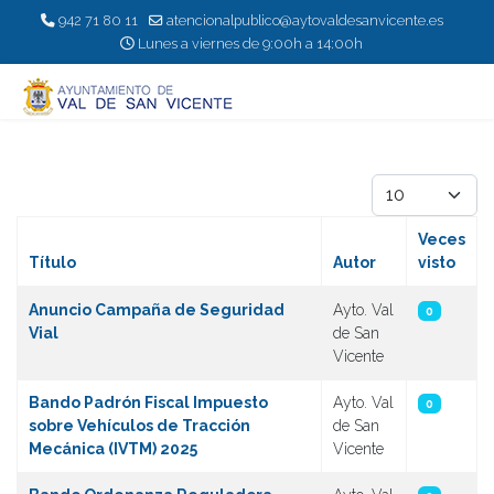
942 71 80 11
atencionalpublico@aytovaldesanvicente.es
Lunes a viernes de 9:00h a 14:00h
Cantidad
Veces
Título
Autor
visto
Artículos
Anuncio Campaña de Seguridad
Ayto. Val
0
Vial
de San
Vicente
Bando Padrón Fiscal Impuesto
Ayto. Val
0
sobre Vehículos de Tracción
de San
Mecánica (IVTM) 2025
Vicente