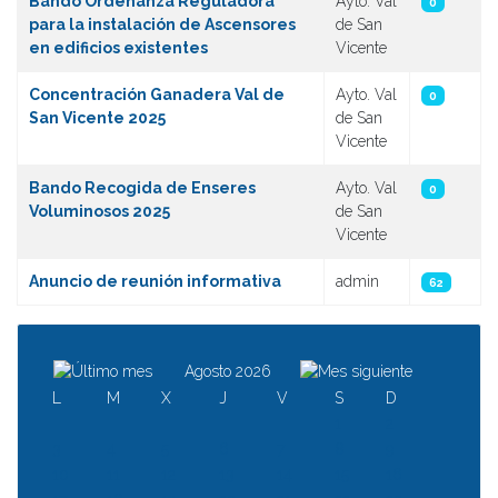
Bando Ordenanza Reguladora
Ayto. Val
0
para la instalación de Ascensores
de San
en edificios existentes
Vicente
Concentración Ganadera Val de
Ayto. Val
0
San Vicente 2025
de San
Vicente
Bando Recogida de Enseres
Ayto. Val
0
Voluminosos 2025
de San
Vicente
Anuncio de reunión informativa
admin
62
Agosto 2026
L
M
X
J
V
S
D
1
2
3
4
5
6
7
8
9
10
11
12
13
14
15
16